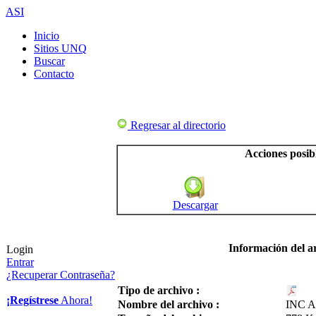
ASI
Inicio
Sitios UNQ
Buscar
Contacto
Regresar al directorio
Acciones posib
Descargar
Información del a
Login
Entrar
¿Recuperar Contraseña?
Tipo de archivo :
¡Regístrese
Ahora!
Nombre del archivo :
INC AF